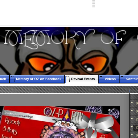
buch
Memory of OZ on Facebook
Revival Events
Videos
Kontak
0
0
2
2
0