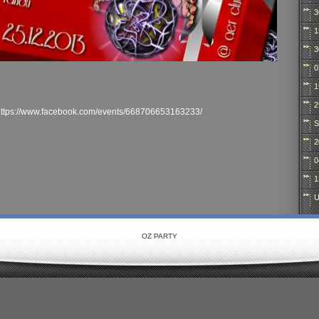
3
1
3
0
1
2
https://www.facebook.com/events/668706653163233/
S
2
0
1
U
OZ PARTY